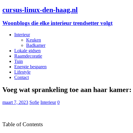
cursus-linux-den-haag.nl
Woonblogs die elke interieur trendsetter volgt
Interieur
Keuken
Badkamer
Lokale gidsen
Raamdecoratie
Tuin
Energie besparen
Lifestyle
Contact
Voeg wat sprankeling toe aan haar kamer: 
maart 7, 2023
Sofie
Interieur
0
Table of Contents