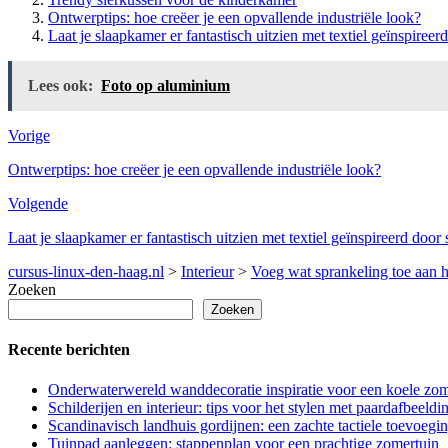
Ontwerptips: hoe creëer je een opvallende industriële look?
Laat je slaapkamer er fantastisch uitzien met textiel geïnspiree
Lees ook:
Foto op aluminium
Vorige
Ontwerptips: hoe creëer je een opvallende industriële look?
Volgende
Laat je slaapkamer er fantastisch uitzien met textiel geïnspireerd door
cursus-linux-den-haag.nl
>
Interieur
>
Voeg wat sprankeling toe aan h
Zoeken
Zoeken
Recente berichten
Onderwaterwereld wanddecoratie inspiratie voor een koele zo
Schilderijen en interieur: tips voor het stylen met paardafbeeldi
Scandinavisch landhuis gordijnen: een zachte tactiele toevoeging
Tuinpad aanleggen: stappenplan voor een prachtige zomertuin