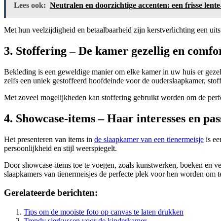
Lees ook:
Neutralen en doorzichtige accenten: een frisse lent
Met hun veelzijdigheid en betaalbaarheid zijn kerstverlichting een uit
3. Stoffering – De kamer gezellig en comf
Bekleding is een geweldige manier om elke kamer in uw huis er gezell
zelfs een uniek gestoffeerd hoofdeinde voor de ouderslaapkamer, stof
Met zoveel mogelijkheden kan stoffering gebruikt worden om de perfec
4. Showcase-items – Haar interesses en pa
Het presenteren van items in
de slaapkamer van een tienermeisje
is ee
persoonlijkheid en stijl weerspiegelt.
Door showcase-items toe te voegen, zoals kunstwerken, boeken en verza
slaapkamers van tienermeisjes de perfecte plek voor hen worden om te
Gerelateerde berichten:
Tips om de mooiste foto op canvas te laten drukken
Trendy sierkussen voor de kinderkamer