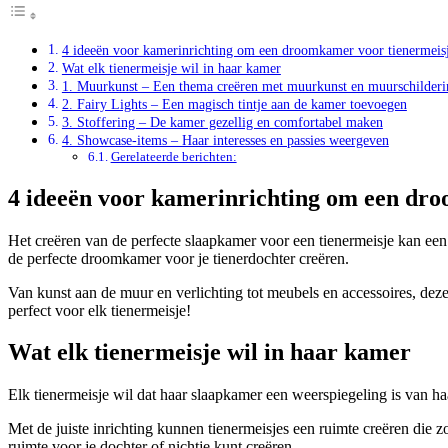
4 ideeën voor kamerinrichting om een droomkamer voor tienermeisj
Wat elk tienermeisje wil in haar kamer
1. Muurkunst – Een thema creëren met muurkunst en muurschilder
2. Fairy Lights – Een magisch tintje aan de kamer toevoegen
3. Stoffering – De kamer gezellig en comfortabel maken
4. Showcase-items – Haar interesses en passies weergeven
Gerelateerde berichten:
4 ideeën voor kamerinrichting om een dro
Het creëren van de perfecte slaapkamer voor een tienermeisje kan een
de perfecte droomkamer voor je tienerdochter creëren.
Van kunst aan de muur en verlichting tot meubels en accessoires, deze i
perfect voor elk tienermeisje!
Wat elk tienermeisje wil in haar kamer
Elk tienermeisje wil dat haar slaapkamer een weerspiegeling is van ha
Met de juiste inrichting kunnen tienermeisjes een ruimte creëren die z
ruimte voor je dochter of nichtje kunt creëren.