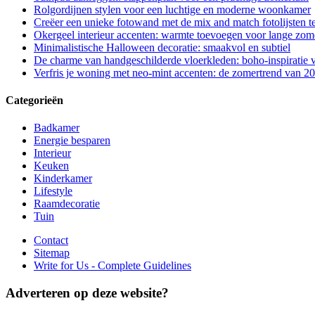
Rolgordijnen stylen voor een luchtige en moderne woonkamer
Creëer een unieke fotowand met de mix and match fotolijsten t
Okergeel interieur accenten: warmte toevoegen voor lange zo
Minimalistische Halloween decoratie: smaakvol en subtiel
De charme van handgeschilderde vloerkleden: boho-inspiratie
Verfris je woning met neo-mint accenten: de zomertrend van 2
Categorieën
Badkamer
Energie besparen
Interieur
Keuken
Kinderkamer
Lifestyle
Raamdecoratie
Tuin
Contact
Sitemap
Write for Us - Complete Guidelines
Adverteren op deze website?