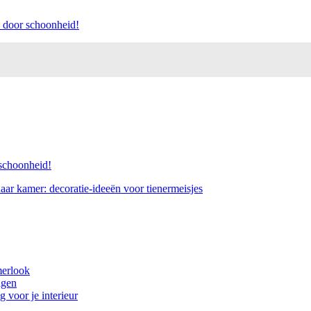
rd door schoonheid!
 schoonheid!
aar kamer: decoratie-ideeën voor tienermeisjes
merlook
ngen
 voor je interieur