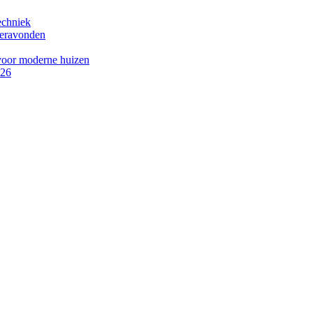
echniek
meravonden
 voor moderne huizen
026