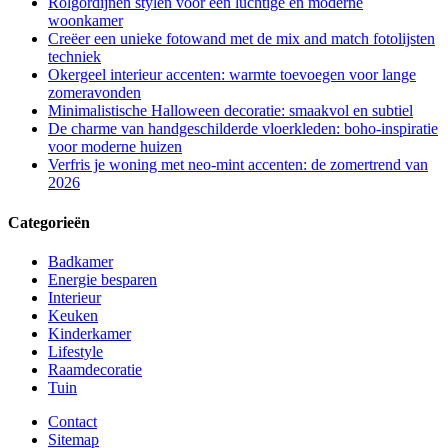
Rolgordijnen stylen voor een luchtige en moderne
woonkamer
Creëer een unieke fotowand met de mix and match fotolijsten
techniek
Okergeel interieur accenten: warmte toevoegen voor lange
zomeravonden
Minimalistische Halloween decoratie: smaakvol en subtiel
De charme van handgeschilderde vloerkleden: boho-inspiratie
voor moderne huizen
Verfris je woning met neo-mint accenten: de zomertrend van
2026
Categorieën
Badkamer
Energie besparen
Interieur
Keuken
Kinderkamer
Lifestyle
Raamdecoratie
Tuin
Contact
Sitemap