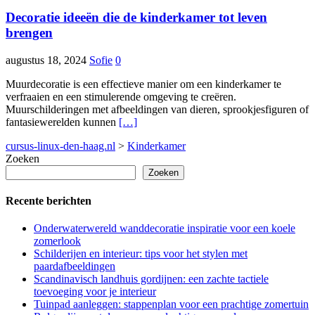
Decoratie ideeën die de kinderkamer tot leven
brengen
augustus 18, 2024
Sofie
0
Muurdecoratie is een effectieve manier om een kinderkamer te
verfraaien en een stimulerende omgeving te creëren.
Muurschilderingen met afbeeldingen van dieren, sprookjesfiguren of
fantasiewerelden kunnen
[…]
cursus-linux-den-haag.nl
>
Kinderkamer
Zoeken
Zoeken
Recente berichten
Onderwaterwereld wanddecoratie inspiratie voor een koele
zomerlook
Schilderijen en interieur: tips voor het stylen met
paardafbeeldingen
Scandinavisch landhuis gordijnen: een zachte tactiele
toevoeging voor je interieur
Tuinpad aanleggen: stappenplan voor een prachtige zomertuin