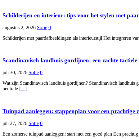
Schilderijen en interieur: tips voor het stylen met pa
augustus 2, 2026
Sofie
0
Schilderijen met paardafbeeldingen als interieurstijl Het integreren va
Scandinavisch landhuis gordijnen: een zachte tactiele 
juli 30, 2026
Sofie
0
Wat zijn Scandinavisch landhuis gordijnen? Scandinavisch landhuis g
neutrale
[…]
Tuinpad aanleggen: stappenplan voor een prachtige 
juli 27, 2026
Sofie
0
Een zomerse tuinpad aanleggen: start met een goed plan Een prachtig 