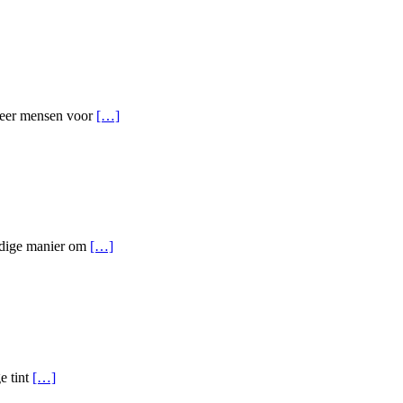
 meer mensen voor
[…]
eldige manier om
[…]
e tint
[…]