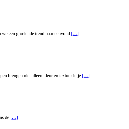
ien we een groeiende trend naar eenvoud
[…]
en brengen niet alleen kleur en textuur in je
[…]
ens de
[…]