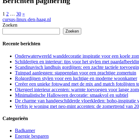
Berichten paginering
1
2
…
30
»
cursus-linux-den-haag.nl
Zoeken
Zoeken
Recente berichten
Onderwaterwereld wanddecoratie inspiratie voor een koele zo
Schilderijen en interieur: tips voor het stylen met paardafbeeldi
Scandinavisch landhuis gordijnen: een zachte tactiele toevoeging
Tuinpad aanleggen: stappenplan voor een prachtige zomertuin
Rolgordijnen stylen voor een luchtige en moderne woonkamer
Creëer een unieke fotowand met de mix and match fotolijsten t
Okergeel interieur accenten: warmte toevoegen voor lange zo
Minimalistische Halloween decoratie: smaakvol en subtiel
De charme van handgeschilderde vloerkleden: boho-inspiratie
Verfris je woning met neo-mint accenten: de zomertrend van 2
Categorieën
Badkamer
Energie besparen