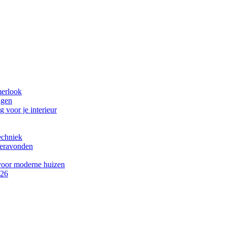
merlook
ngen
 voor je interieur
echniek
meravonden
 voor moderne huizen
026